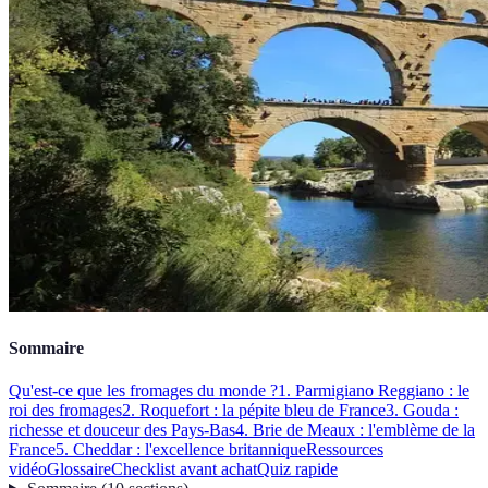
Sommaire
Qu'est-ce que les fromages du monde ?
1. Parmigiano Reggiano : le
roi des fromages
2. Roquefort : la pépite bleu de France
3. Gouda :
richesse et douceur des Pays-Bas
4. Brie de Meaux : l'emblème de la
France
5. Cheddar : l'excellence britannique
Ressources
vidéo
Glossaire
Checklist avant achat
Quiz rapide