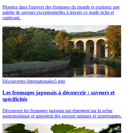
Plongez dans l'univers des fromages du monde et explorez une
palette de saveurs exceptionnelles à travers ce guide riche et
captivant.
Découvertes Internationales
5
min
Les fromages japonais à découvrir : saveurs et
spécificités
Découvrez les fromages japonais qui émergent sur la scène
gastronomique et apportent des saveurs uniques et surprenantes.