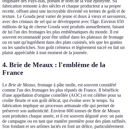
originaire des Pays-Bas, portant le nom de la ville éponyme. Sa
fabrication remonte à des siècles et chaque producteur a sa propre
recette, offrant ainsi une incroyable diversité en termes de goût et de
texture. Le Gouda peut varier de jeune et doux à vieux et savoureux,
avec des cristaux de sel qui se développent avec l'âge. Environ 650
millions de kg de cheese Gouda sont produits annuellement, faisant
de lui l'un des fromages les plus emblématiques du monde. Il est
souvent recommandé pour être utilisé dans les plateaux de fromage
ou en tant qu'ingrédient dans des plats cuisinés, tels que les gratins
ou les sandwiches. Son goût crémeux et légèrement sucré en fait un
plaisir appréciable à tout moment de la journée.
4. Brie de Meaux : l'emblème de la
France
Le
Brie de Meaux
, fromage à pâte molle, est souvent considéré
comme l'un des fromages les plus réputés de France. Il bénéficie
d'une appellation d'origine contrôlée (AOC) et est célèbre pour sa
croûte fleurie et son goût délicat, qui évolue avec le temps. Sa
fabrication implique un processus artisanale elle qui permet de
préserver son authenticité. Environ 600 tonnes de Brie de Meaux
sont produites chaque année, et il est souvent dégusté avec un pain
de campagne ou en tant que matière première pour des plats raffinés.
Son fondant et ses arômes lactés en font un délice, particulièrement