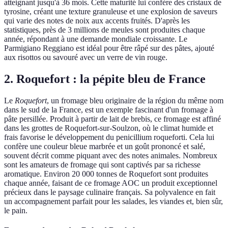
atteignant jusqu'à 36 mois. Cette maturité lui confère des cristaux de
tyrosine, créant une texture granuleuse et une explosion de saveurs
qui varie des notes de noix aux accents fruités. D'après les
statistiques, près de 3 millions de meules sont produites chaque
année, répondant à une demande mondiale croissante. Le
Parmigiano Reggiano est idéal pour être râpé sur des pâtes, ajouté
aux risottos ou savouré avec un verre de vin rouge.
2. Roquefort : la pépite bleu de France
Le
Roquefort
, un fromage bleu originaire de la région du même nom
dans le sud de la France, est un exemple fascinant d'un fromage à
pâte persillée. Produit à partir de lait de brebis, ce fromage est affiné
dans les grottes de Roquefort-sur-Soulzon, où le climat humide et
frais favorise le développement du penicillium roqueforti. Cela lui
confère une couleur bleue marbrée et un goût prononcé et salé,
souvent décrit comme piquant avec des notes animales. Nombreux
sont les amateurs de fromage qui sont captivés par sa richesse
aromatique. Environ 20 000 tonnes de Roquefort sont produites
chaque année, faisant de ce fromage AOC un produit exceptionnel
précieux dans le paysage culinaire français. Sa polyvalence en fait
un accompagnement parfait pour les salades, les viandes et, bien sûr,
le pain.