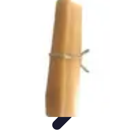
Fromages du Monde
Découvertes
Découverte
Découvertes
fromagères
Dégustation
découverte
Fromages du Monde