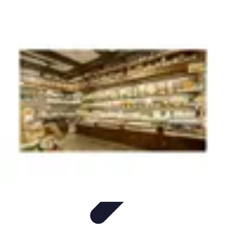
Fromages du Monde
Découvertes
Découverte
Découvertes
fromagères
Dégustation
découverte
Fromages du Monde