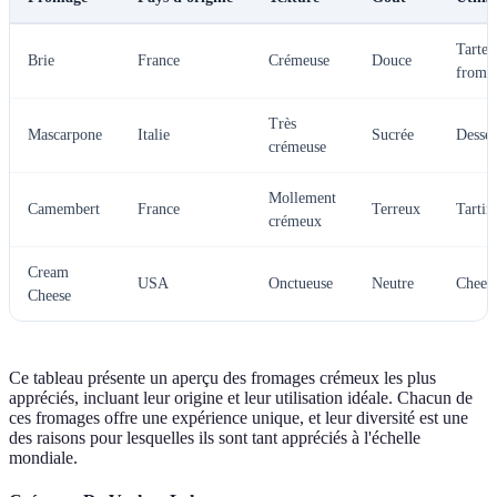
Tartes
Brie
France
Crémeuse
Douce
froma
Très
Mascarpone
Italie
Sucrée
Desser
crémeuse
Mollement
Camembert
France
Terreux
Tartin
crémeux
Cream
USA
Onctueuse
Neutre
Cheese
Cheese
Ce tableau présente un aperçu des fromages crémeux les plus
appréciés, incluant leur origine et leur utilisation idéale. Chacun de
ces fromages offre une expérience unique, et leur diversité est une
des raisons pour lesquelles ils sont tant appréciés à l'échelle
mondiale.