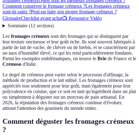
fromages crémeux
Quels sont les meilleurs fromages crémeux ?
Comment conserver le fromage crémeux ?
Les fromages crémeux
sont-ils sains ?
Peut-on faire son propre fromage crémeux ?
Glossaire
Checklist avant achat
📺 Ressource Vidéo
Sommaire
(
12
sections
)
Les
fromages crémeux
sont des fromages qui se distinguent par
leur texture onctueuse et leur goût riche. Ils sont souvent fabriqués à
partir de lait de vache, de chèvre ou de brebis, et se caractérisent par
un taux d'humidité élevé, ce qui les rend particulièrement fondants.
Parmi les exemples emblématiques, on trouve le
Brie
de France et le
Cremoso
d'Italie.
Le degré de crémeux peut varier selon le processus d'affinage, la
méthode de production et le lait utilisé. Les fromages crémeux sont
appréciés non seulement pour leur goût, mais également pour leur
polyvalence en cuisine, que ce soit en tant qu'ingrédient dans un plat
ou simplement à déguster sur un morceau de pain artisanal. En
2026, la réputation des fromages crémeux continue d'évoluer,
attirant l'attention des gourmets du monde entier.
Comment déguster les fromages crémeux
?