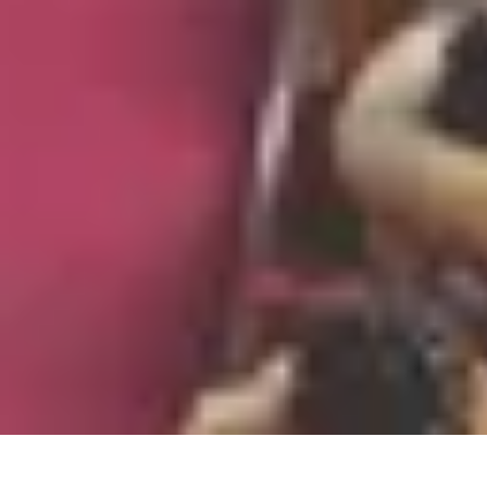
Fromages du Monde
Découvertes
Découverte
Découvertes fromagères
Dégustation
découver
Fromages du Monde