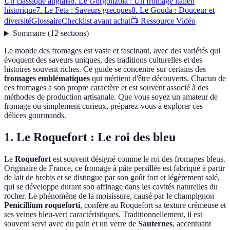
Un classique anglais
6. Le Gorgonzola : Un fromage italien
historique
7. Le Feta : Saveurs grecques
8. Le Gouda : Douceur et
diversité
Glossaire
Checklist avant achat
📺 Ressource Vidéo
Sommaire
(
12
sections
)
Le monde des fromages est vaste et fascinant, avec des variétés qui
évoquent des saveurs uniques, des traditions culturelles et des
histoires souvent riches. Ce guide se concentre sur certains des
fromages emblématiques
qui méritent d'être découverts. Chacun de
ces fromages a son propre caractère et est souvent associé à des
méthodes de production artisanale. Que vous soyez un amateur de
fromage ou simplement curieux, préparez-vous à explorer ces
délices gourmands.
1. Le Roquefort : Le roi des bleu
Le
Roquefort
est souvent désigné comme le roi des fromages bleus.
Originaire de France, ce fromage à pâte persillée est fabriqué à partir
de lait de brebis et se distingue par son goût fort et légèrement salé,
qui se développe durant son affinage dans les cavités naturelles du
rocher. Le phénomène de la moisissure, causé par le champignon
Penicillium roqueforti
, confère au Roquefort sa texture crémeuse et
ses veines bleu-vert caractéristiques. Traditionnellement, il est
souvent servi avec du pain et un verre de
Sauternes
, accentuant