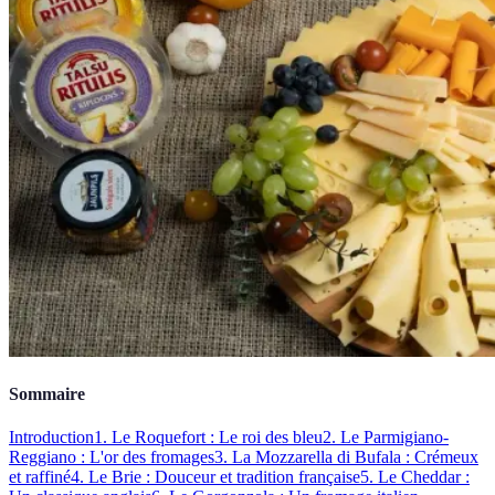
Sommaire
Introduction
1. Le Roquefort : Le roi des bleu
2. Le Parmigiano-
Reggiano : L'or des fromages
3. La Mozzarella di Bufala : Crémeux
et raffiné
4. Le Brie : Douceur et tradition française
5. Le Cheddar :