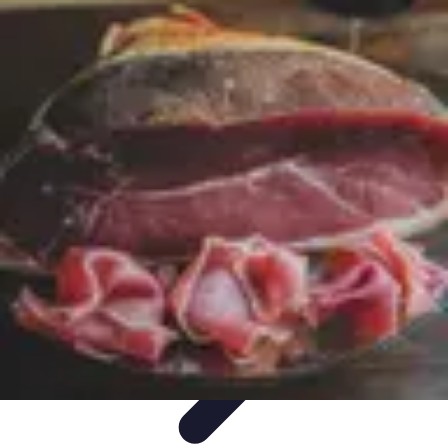
Fromages du Monde
Découvertes
Découverte
Découvertes
fromagères
Dégustation
découverte
Fromages du Monde