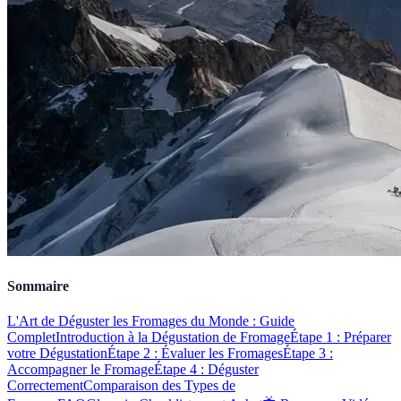
Sommaire
L'Art de Déguster les Fromages du Monde : Guide
Complet
Introduction à la Dégustation de Fromage
Étape 1 : Préparer
votre Dégustation
Étape 2 : Évaluer les Fromages
Étape 3 :
Accompagner le Fromage
Étape 4 : Déguster
Correctement
Comparaison des Types de