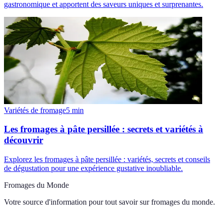
gastronomique et apportent des saveurs uniques et surprenantes.
Variétés de fromage
5
min
Les fromages à pâte persillée : secrets et variétés à
découvrir
Explorez les fromages à pâte persillée : variétés, secrets et conseils
de dégustation pour une expérience gustative inoubliable.
Fromages du Monde
Votre source d'information pour tout savoir sur
fromages du monde
.