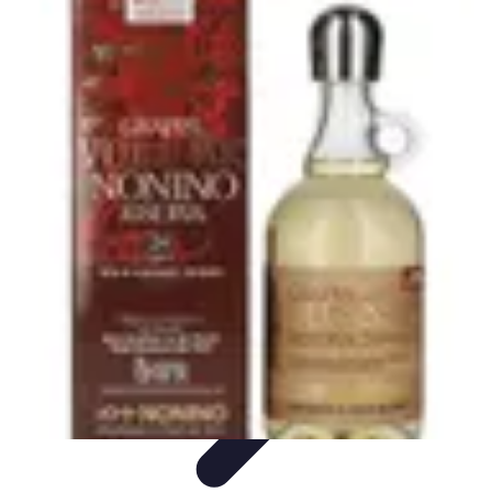
Fromages du Monde
Découvertes
Découverte
Découvertes
fromagères
Dégustation
découverte
Fromages du Monde