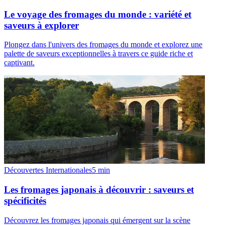
Le voyage des fromages du monde : variété et
saveurs à explorer
Plongez dans l'univers des fromages du monde et explorez une
palette de saveurs exceptionnelles à travers ce guide riche et
captivant.
Découvertes Internationales
5
min
Les fromages japonais à découvrir : saveurs et
spécificités
Découvrez les fromages japonais qui émergent sur la scène