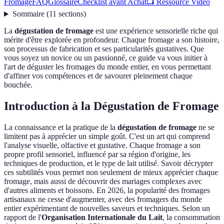
Fromage
FAQ
Glossaire
Checklist avant Achat
📺 Ressource Vidéo
Sommaire
(
11
sections
)
La
dégustation de fromage
est une expérience sensorielle riche qui
mérite d'être explorée en profondeur. Chaque fromage a son histoire,
son processus de fabrication et ses particularités gustatives. Que
vous soyez un novice ou un passionné, ce guide va vous initier à
l'art de déguster les fromages du monde entier, en vous permettant
d'affiner vos compétences et de savourer pleinement chaque
bouchée.
Introduction à la Dégustation de Fromage
La connaissance et la pratique de la
dégustation de fromage
ne se
limitent pas à apprécier un simple goût. C'est un art qui comprend
l'analyse visuelle, olfactive et gustative. Chaque fromage a son
propre profil sensoriel, influencé par sa région d'origine, les
techniques de production, et le type de lait utilisé. Savoir décrypter
ces subtilités vous permet non seulement de mieux apprécier chaque
fromage, mais aussi de découvrir des mariages complexes avec
d'autres aliments et boissons. En 2026, la popularité des fromages
artisanaux ne cesse d'augmenter, avec des fromagers du monde
entier expérimentant de nouvelles saveurs et techniques. Selon un
rapport de l'
Organisation Internationale du Lait
, la consommation