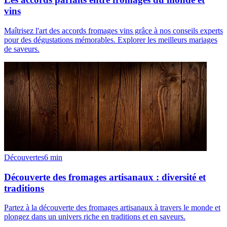
vins
Maîtrisez l'art des accords fromages vins grâce à nos conseils experts
pour des dégustations mémorables. Explorer les meilleurs mariages
de saveurs.
Découvertes
6
min
Découverte des fromages artisanaux : diversité et
traditions
Partez à la découverte des fromages artisanaux à travers le monde et
plongez dans un univers riche en traditions et en saveurs.