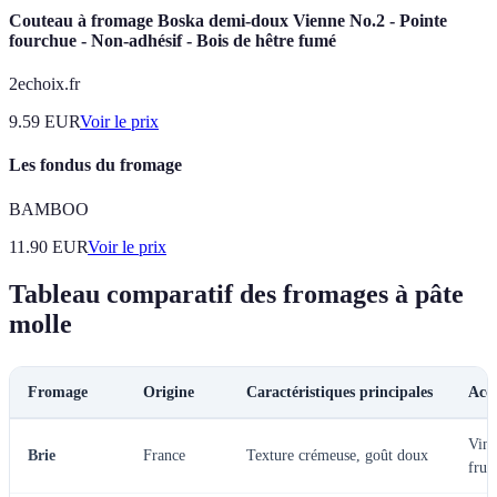
Couteau à fromage Boska demi-doux Vienne No.2 - Pointe
fourchue - Non-adhésif - Bois de hêtre fumé
2echoix.fr
9.59
EUR
Voir le prix
Les fondus du fromage
BAMBOO
11.90
EUR
Voir le prix
Tableau comparatif des fromages à pâte
molle
Fromage
Origine
Caractéristiques principales
Acc
Vin 
Brie
France
Texture crémeuse, goût doux
fruit