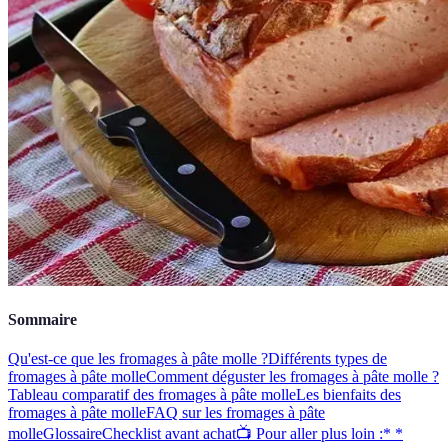
Sommaire
Qu'est-ce que les fromages à pâte molle ?
Différents types de
fromages à pâte molle
Comment déguster les fromages à pâte molle ?
Tableau comparatif des fromages à pâte molle
Les bienfaits des
fromages à pâte molle
FAQ sur les fromages à pâte
molle
Glossaire
Checklist avant achat
📺 Pour aller plus loin :* *