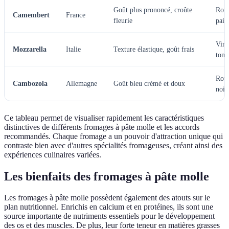
Goût plus prononcé, croûte
Roug
Camembert
France
fleurie
pain
Vin 
Mozzarella
Italie
Texture élastique, goût frais
toma
Roug
Cambozola
Allemagne
Goût bleu crémé et doux
noix
Ce tableau permet de visualiser rapidement les caractéristiques
distinctives de différents fromages à pâte molle et les accords
recommandés. Chaque fromage a un pouvoir d'attraction unique qui
contraste bien avec d'autres spécialités fromageuses, créant ainsi des
expériences culinaires variées.
Les bienfaits des fromages à pâte molle
Les fromages à pâte molle possèdent également des atouts sur le
plan nutritionnel. Enrichis en calcium et en protéines, ils sont une
source importante de nutriments essentiels pour le développement
des os et des muscles. De plus, leur forte teneur en matières grasses