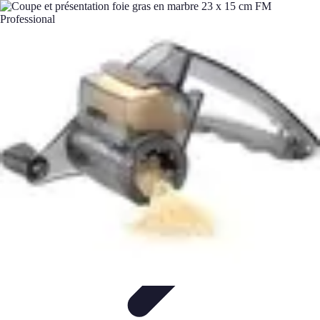
Fromages du Monde
Découvertes
Découverte
Découvertes
fromagères
Dégustation
découverte
Fromages du Monde