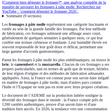
[Comment bien déguster le fromage]*, une analyse complète de la
manière de savourer les fromages à pâte molle. Recherchez sur
YouTube : `comment déguster le fromage 2026`.
Sommaire
(
9
sections
)
Les
fromages à pâte molle
représentent une catégorie fascinante et
variée au sein de la grande famille des fromages. Par leur méthode
de fabrication, ces fromages subissent une affinage assez court,
généralement de quelques semaines à quelques mois, ce qui leur
confère une texture crémeuse et fondante. Leur humidité élevée est
souvent responsable de leur goût doux et délicat, permettant une
large gamme d'accords gastronomiques.
Parmi les fromages à pâte molle les plus emblématiques, on trouve le
brie
, le
camembert
et la
mozzarella
. Chacun de ces fromages a ses
propres particularités, tant en termes de goût que de texture, héritées
de leur région d'origine et des méthodes de fabrication artisanales
appliquées. Ainsi, la France est connue pour son savoir-faire inégalé
en matière de fromages à pâte molle, mais d'autres pays comme
l'Italie et l’Espagne ne sont pas en reste avec leurs propres créations.
Le document de l’ADEME sur la production laitière souligne la
diversité des fromages dans le monde : la France compte près de
1200 variétés authentiques, preuve d'un savoir-faire et d'une
tradition bien ancrés. En 2026, la tendance vers une consommation