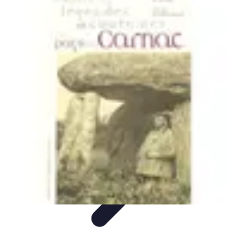
Fromages du Monde
Découvertes
Découverte
Découvertes
fromagères
Dégustation
découverte
Fromages du Monde