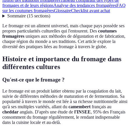
fusion des traditions fromagères
Tableau comparatif des types de
fromages et de leurs régions
Analyse des tendances fromagères
FAQ
sur les coutumes fromagères
Glossaire
Checklist avant achat
Sommaire
(
15
sections
)
Le fromage est un aliment universel, mais chaque pays possède ses
propres particularités culturelles qui l'entourent. Des
coutumes
fromagères
uniques aux méthodes de dégustation et de fabrication,
chaque région du monde a ses traditions. Cet article explore la
diversité des pratiques liées au fromage à travers le globe.
Histoire et importance du fromage dans
différentes cultures
Qu'est-ce que le fromage ?
Le fromage est un produit laitier obtenu par la coagulation du lait,
suivie de différentes méthodes de maturation et de fermentation. Sa
popularité à travers le monde est liée à sa richesse nutritionnelle ainsi
qu'à ses multiples variétés, allant du
camembert
français au
cheddar
anglais. D'après une étude de
l'INSEE
, 95% des Français
consomment du fromage régulièrement, le rendant indispensable
dans la cuisine locale et au-delà.