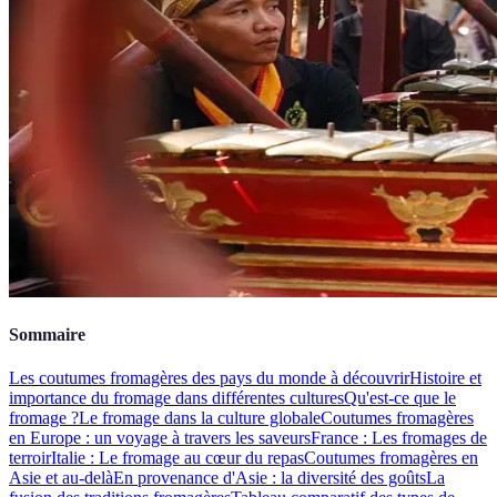
Sommaire
Les coutumes fromagères des pays du monde à découvrir
Histoire et
importance du fromage dans différentes cultures
Qu'est-ce que le
fromage ?
Le fromage dans la culture globale
Coutumes fromagères
en Europe : un voyage à travers les saveurs
France : Les fromages de
terroir
Italie : Le fromage au cœur du repas
Coutumes fromagères en
Asie et au-delà
En provenance d'Asie : la diversité des goûts
La