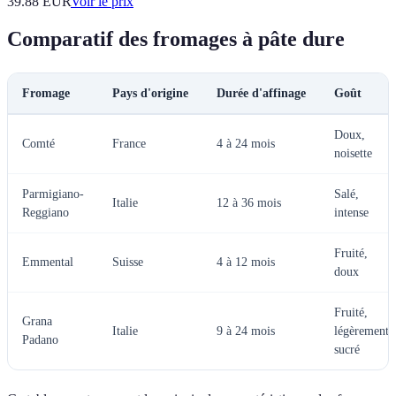
39.88
EUR
Voir le prix
Comparatif des fromages à pâte dure
Fromage
Pays d'origine
Durée d'affinage
Goût
Doux,
Comté
France
4 à 24 mois
noisette
Parmigiano-
Salé,
Italie
12 à 36 mois
Reggiano
intense
Fruité,
Emmental
Suisse
4 à 12 mois
doux
Fruité,
Grana
Italie
9 à 24 mois
légèrement
Padano
sucré