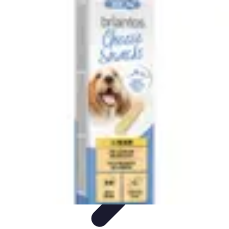
Fromages du Monde
Découvertes
Découverte
Découvertes
fromagères
Dégustation
découverte
Fromages du Monde