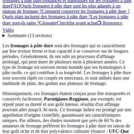
fromages à pâte dure
Tendances et statistiques sur les fromages à pâte
dure
FAQ
Quels fromages à pâte dure sont les plus adaptés à un
plateau de fromage ?
Comment conserver les fromages à pâte dure ?
Quels plats incluent des fromages à pâte dure ?
Les fromages à pâte
dure sont-ils sains ?
Glossaire
Checklist avant achat
📺 Ressource
Vidéo
Sommaire
(
13
sections
)
Les
fromages à pâte dure
sont des fromages qui se caractérisent
par leur texture ferme et leur capacité à se conserver sur de longues
périodes. Généralement, ils ont subi un processus d'affinage
prolongé, qui peut durer de plusieurs mois à plusieurs années. Ce
type de fromage est souvent moins humide que ses homologues à
pâte molle, ce qui contribue à sa longévité. Les fromages à pâte dure
sont souvent râpés ou coupés en morceaux, et sont utilisés dans une
multitude de plats, des gratins aux plateaux de fromage.
Historiquement, ces fromages étaient conçus pour être transportés et
conservés facilement.
Parmigiano-Reggiano
, par exemple, est
réputé pour sa dureté et son goût intense, résultat d'un affinage
pouvant aller jusqu'à 36 mois. Ce fromage italien est protégé par une
appellation d'origine contrôlée, garantissant ses caractéristiques
uniques. Par ailleurs, des études montrent que près de 60 % des
amateurs de fromage préfèrent les fromages à pâte dure en raison de
leur goût riche et de leur polyvalence culinaire (Source :
UFC-Que