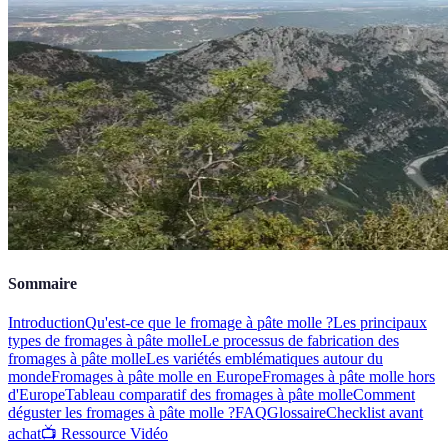
Sommaire
Introduction
Qu'est-ce que le fromage à pâte molle ?
Les principaux
types de fromages à pâte molle
Le processus de fabrication des
fromages à pâte molle
Les variétés emblématiques autour du
monde
Fromages à pâte molle en Europe
Fromages à pâte molle hors
d'Europe
Tableau comparatif des fromages à pâte molle
Comment
déguster les fromages à pâte molle ?
FAQ
Glossaire
Checklist avant
achat
📺 Ressource Vidéo