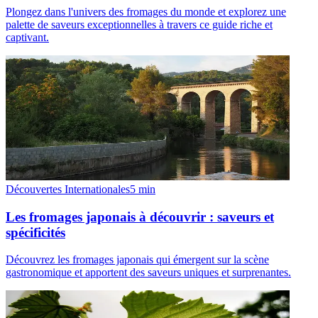
Plongez dans l'univers des fromages du monde et explorez une
palette de saveurs exceptionnelles à travers ce guide riche et
captivant.
Découvertes Internationales
5
min
Les fromages japonais à découvrir : saveurs et
spécificités
Découvrez les fromages japonais qui émergent sur la scène
gastronomique et apportent des saveurs uniques et surprenantes.