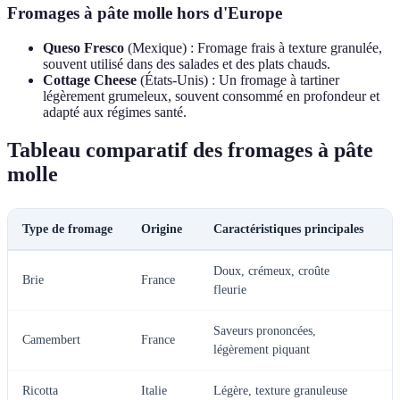
Fromages à pâte molle hors d'Europe
Queso Fresco
(Mexique) : Fromage frais à texture granulée,
souvent utilisé dans des salades et des plats chauds.
Cottage Cheese
(États-Unis) : Un fromage à tartiner
légèrement grumeleux, souvent consommé en profondeur et
adapté aux régimes santé.
Tableau comparatif des fromages à pâte
molle
Type de fromage
Origine
Caractéristiques principales
U
Doux, crémeux, croûte
A
Brie
France
fleurie
c
Saveurs prononcées,
A
Camembert
France
légèrement piquant
s
Ricotta
Italie
Légère, texture granuleuse
D