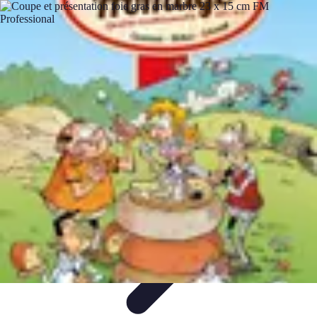
Fromages du Monde
Découvertes
Découverte
Découvertes
fromagères
Dégustation
découverte
Fromages du Monde