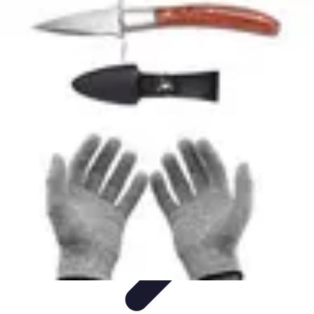
Fromages du Monde
Découvertes
Découverte
Découvertes
fromagères
Dégustation
découverte
Fromages du Monde