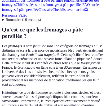
:
Comparatif des fromages à pâte persillée renommés
Analyses des
fromages
Chiffres clés sur les fromages à pâte persillée
FAQ sur les
fromages à pâte persillée
Glossaire
Checklist avant achat
📺
Ressource Vidéo
Sommaire
(
10
sections
)
Qu'est-ce que les fromages à pâte
persillée ?
Les
fromages à pâte persillée
sont une catégorie de fromages qui se
distingue grâce à la présence de moisissures bleu-vert, généralement
du champignon
Penicillium roqueforti
. Cette spécificité leur confère
une texture crémeuse et une saveur forte, allant de piquante à douce.
Cette famille inclut des variétés célèbres telles que le
Roquefort
en
France, le
Gorgonzola
en Italie et le
Bleu d'Auvergne
. En raison de
la diversité des laits utilisés (vache, brebis, chèvre), leurs goûts
peuvent varier considérablement, reflétant le terroir dont ils
proviennent et les méthodes de fabrication traditionnelles qui leur
sont appliquées.
Historique, ce type de fromage remonte à plusieurs siècles, et il est
souvent associé à des régions spécifiques bien connues pour leur
savoir-faire. Par exemple, le
Roquefort
est exclusivement fabriqué
en France à partir du lait de brebis, et son appellation d'origine