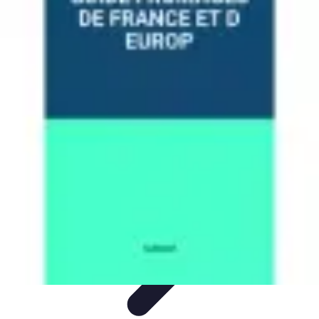
Fromages du Monde
Découvertes
Découverte
Découvertes
fromagères
Dégustation
découverte
Fromages du Monde