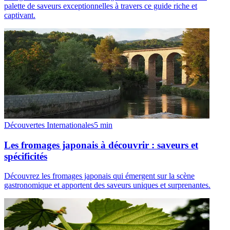
palette de saveurs exceptionnelles à travers ce guide riche et
captivant.
Découvertes Internationales
5
min
Les fromages japonais à découvrir : saveurs et
spécificités
Découvrez les fromages japonais qui émergent sur la scène
gastronomique et apportent des saveurs uniques et surprenantes.