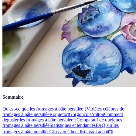
Sommaire
Qu'est-ce que les fromages à pâte persillée ?
Variétés célèbres de
fromages à pâte persillée
Roquefort
Gorgonzola
Stilton
Comment
déguster les fromages à pâte persillée ?
Comparatif de quelques
fromages à pâte persillée
Statistiques et tendances
FAQ sur les
fromages à pâte persillée
Glossaire
Checklist avant achat
📺