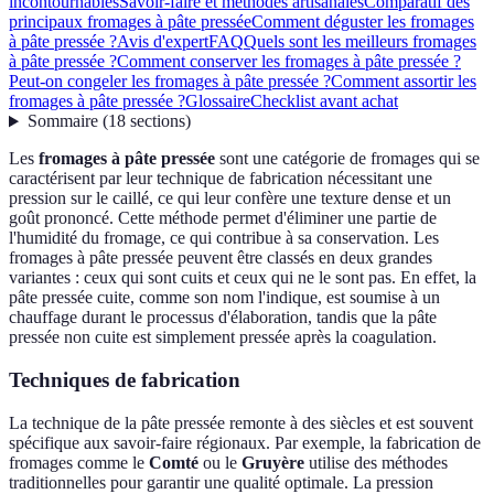
incontournables
Savoir-faire et méthodes artisanales
Comparatif des
principaux fromages à pâte pressée
Comment déguster les fromages
à pâte pressée ?
Avis d'expert
FAQ
Quels sont les meilleurs fromages
à pâte pressée ?
Comment conserver les fromages à pâte pressée ?
Peut-on congeler les fromages à pâte pressée ?
Comment assortir les
fromages à pâte pressée ?
Glossaire
Checklist avant achat
Sommaire
(
18
sections
)
Les
fromages à pâte pressée
sont une catégorie de fromages qui se
caractérisent par leur technique de fabrication nécessitant une
pression sur le caillé, ce qui leur confère une texture dense et un
goût prononcé. Cette méthode permet d'éliminer une partie de
l'humidité du fromage, ce qui contribue à sa conservation. Les
fromages à pâte pressée peuvent être classés en deux grandes
variantes : ceux qui sont cuits et ceux qui ne le sont pas. En effet, la
pâte pressée cuite, comme son nom l'indique, est soumise à un
chauffage durant le processus d'élaboration, tandis que la pâte
pressée non cuite est simplement pressée après la coagulation.
Techniques de fabrication
La technique de la pâte pressée remonte à des siècles et est souvent
spécifique aux savoir-faire régionaux. Par exemple, la fabrication de
fromages comme le
Comté
ou le
Gruyère
utilise des méthodes
traditionnelles pour garantir une qualité optimale. La pression