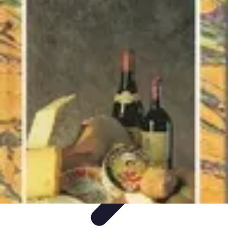
Fromages du Monde
Découvertes
Découverte
Découvertes
fromagères
Dégustation
découverte
Fromages du Monde