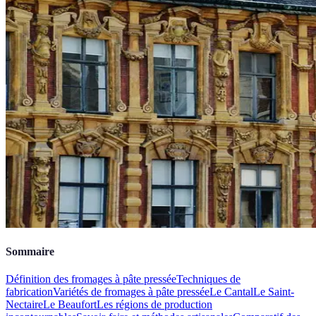
Sommaire
Définition des fromages à pâte pressée
Techniques de
fabrication
Variétés de fromages à pâte pressée
Le Cantal
Le Saint-
Nectaire
Le Beaufort
Les régions de production