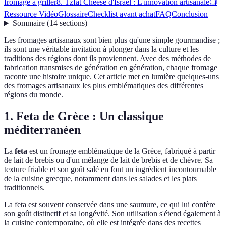
fromage à griller
8. Tzfat Cheese d'Israël : L'innovation artisanale
📺
Ressource Vidéo
Glossaire
Checklist avant achat
FAQ
Conclusion
Sommaire
(
14
sections
)
Les fromages artisanaux sont bien plus qu'une simple gourmandise ;
ils sont une véritable invitation à plonger dans la culture et les
traditions des régions dont ils proviennent. Avec des méthodes de
fabrication transmises de génération en génération, chaque fromage
raconte une histoire unique. Cet article met en lumière quelques-uns
des fromages artisanaux les plus emblématiques des différentes
régions du monde.
1. Feta de Grèce : Un classique
méditerranéen
La
feta
est un fromage emblématique de la Grèce, fabriqué à partir
de lait de brebis ou d'un mélange de lait de brebis et de chèvre. Sa
texture friable et son goût salé en font un ingrédient incontournable
de la cuisine grecque, notamment dans les salades et les plats
traditionnels.
La feta est souvent conservée dans une saumure, ce qui lui confère
son goût distinctif et sa longévité. Son utilisation s'étend également à
la cuisine contemporaine, où elle est intégrée dans des recettes