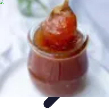
Fromages du Monde
Découvertes
Découverte
Découvertes
fromagères
Dégustation
découverte
Fromages du Monde