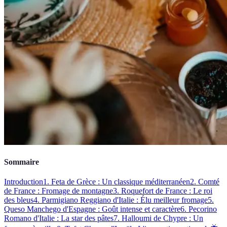
Sommaire
Introduction
1. Feta de Grèce : Un classique méditerranéen
2. Comté
de France : Fromage de montagne
3. Roquefort de France : Le roi
des bleus
4. Parmigiano Reggiano d'Italie : Élu meilleur fromage
5.
Queso Manchego d'Espagne : Goût intense et caractère
6. Pecorino
Romano d'Italie : La star des pâtes
7. Halloumi de Chypre : Un