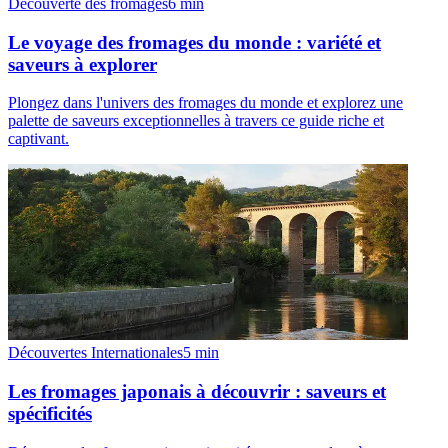
Découverte des fromages
6
min
Le voyage des fromages du monde : variété et
saveurs à explorer
Plongez dans l'univers des fromages du monde et explorez une
palette de saveurs exceptionnelles à travers ce guide riche et
captivant.
Découvertes Internationales
5
min
Les fromages japonais à découvrir : saveurs et
spécificités