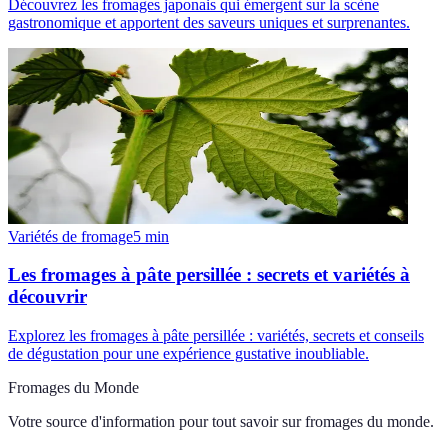
Découvrez les fromages japonais qui émergent sur la scène
gastronomique et apportent des saveurs uniques et surprenantes.
Variétés de fromage
5
min
Les fromages à pâte persillée : secrets et variétés à
découvrir
Explorez les fromages à pâte persillée : variétés, secrets et conseils
de dégustation pour une expérience gustative inoubliable.
Fromages du Monde
Votre source d'information pour tout savoir sur
fromages du monde
.