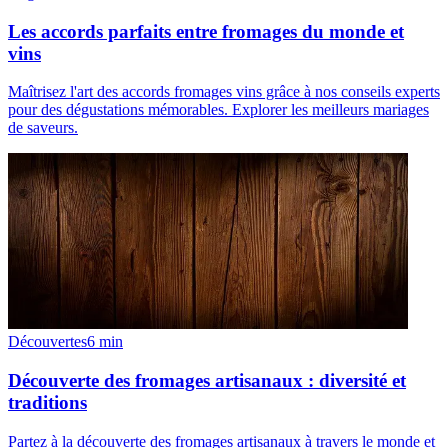
Les accords parfaits entre fromages du monde et
vins
Maîtrisez l'art des accords fromages vins grâce à nos conseils experts
pour des dégustations mémorables. Explorer les meilleurs mariages
de saveurs.
Découvertes
6
min
Découverte des fromages artisanaux : diversité et
traditions
Partez à la découverte des fromages artisanaux à travers le monde et