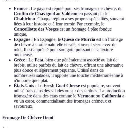
France
: Le pays est réputé pour ses fromages de chèvre, du
Crottin de Chavignol
au
Valdeon
en passant par le
Chabichou
. Chaque région a ses propres spécialités, souvent
liées à leur histoire et à leur terroir. Par exemple, le
Cancoillotte des Vosges
est un fromage à pâte fondue
unique.
Espagne
: En Espagne, le
Queso de Murcia
est un fromage
de chèvre à croûte naturelle et salé, souvent servi avec du
miel. Il est apprécié pour son goût puissant et sa texture
onctueuse.
Grèce
: Le
Feta
, bien que généralement associé au lait de
brebis, utilise parfois du lait de chèvre, offrant une alternative
plus douce et légèrement piquante. Utilisé dans de
nombreuses salades, il apporte une touche méditerranéenne à
n'importe quel plat.
États-Unis
: Le
Fresh Goat Cheese
est populaire, souvent
utilisé frais dans des salades ou sur des tartines. La production
fromagère dans des états comme le
Vermont
ou
California
a
vu un essor, commercialisant des fromages crémeux et
savoureux.
Fromage De Chèvre Demi