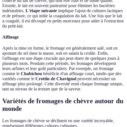
collecte du lait de chèvre, qui doit être frais et de haute qualité.
Ensuite, le lait est souvent pasteurisé pour éliminer les bactéries
indésirables.
L'étape suivante
implique l'ajout de cultures lactiques
et de présure, ce qui initie la coagulation du lait. Une fois que le lait
a coagulé, il est découpé en petits morceaux pour aider à l'extraction
du petit-lait.
Affinage
Après la mise en forme, le fromage est généralement salé, soit en
ajoutant du sel dans la masse, soit en salant la croûte. Enfin,
l'affinage est une étape cruciale qui peut durer de quelques jours à
plusieurs mois. Pendant cette période, les fromages développent
leurs arômes et leur goût particuliers. Par exemple, un fromage
comme le
Chabichou
bénéficie d'un affinage court, tandis que des
variétés comme le
Crottin de Chavignol
peuvent nécessiter un
affinage plus prolongé. Cette diversité rend chaque fromage unique,
tant au niveau de la texture que de la saveur.
Variétés de fromages de chèvre autour du
monde
Les fromages de chèvre se déclinent en une variété incroyable,
représentant différentes cultures culinaires.