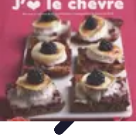
Fromages du Monde
Découvertes
Découverte
Découvertes
fromagères
Dégustation
découverte
Fromages du Monde