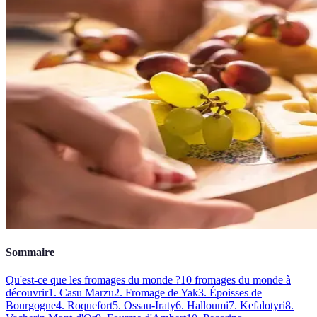
Sommaire
Qu'est-ce que les fromages du monde ?
10 fromages du monde à
découvrir
1. Casu Marzu
2. Fromage de Yak
3. Époisses de
Bourgogne
4. Roquefort
5. Ossau-Iraty
6. Halloumi
7. Kefalotyri
8.