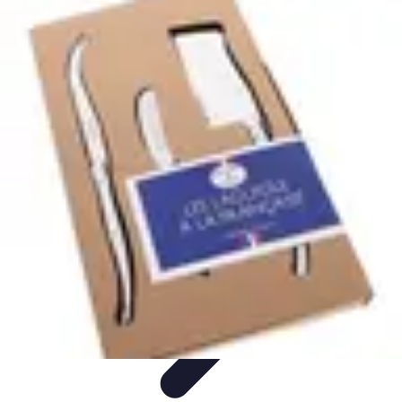
Fromages du Monde
Découvertes
Découverte
Découvertes
fromagères
Dégustation
découverte
Fromages du Monde