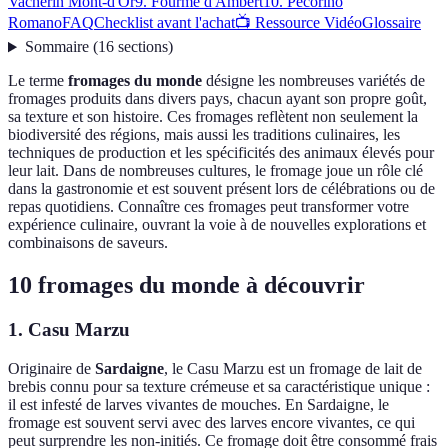
Vacherin Mont-d'Or
9. Fourme d'Ambert
10. Pecorino
Romano
FAQ
Checklist avant l'achat
📺 Ressource Vidéo
Glossaire
Sommaire
(
16
sections
)
Le terme
fromages du monde
désigne les nombreuses variétés de
fromages produits dans divers pays, chacun ayant son propre goût,
sa texture et son histoire. Ces fromages reflètent non seulement la
biodiversité des régions, mais aussi les traditions culinaires, les
techniques de production et les spécificités des animaux élevés pour
leur lait. Dans de nombreuses cultures, le fromage joue un rôle clé
dans la gastronomie et est souvent présent lors de célébrations ou de
repas quotidiens. Connaître ces fromages peut transformer votre
expérience culinaire, ouvrant la voie à de nouvelles explorations et
combinaisons de saveurs.
10 fromages du monde à découvrir
1. Casu Marzu
Originaire de
Sardaigne
, le Casu Marzu est un fromage de lait de
brebis connu pour sa texture crémeuse et sa caractéristique unique :
il est infesté de larves vivantes de mouches. En Sardaigne, le
fromage est souvent servi avec des larves encore vivantes, ce qui
peut surprendre les non-initiés. Ce fromage doit être consommé frais