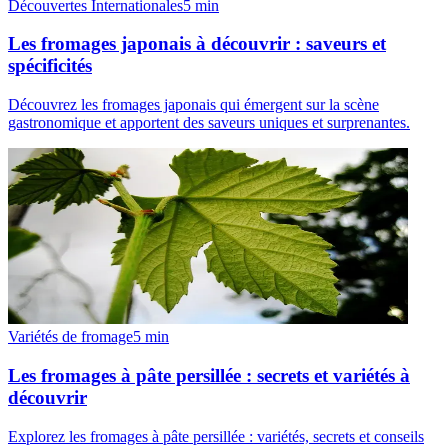
Découvertes Internationales
5
min
Les fromages japonais à découvrir : saveurs et
spécificités
Découvrez les fromages japonais qui émergent sur la scène
gastronomique et apportent des saveurs uniques et surprenantes.
Variétés de fromage
5
min
Les fromages à pâte persillée : secrets et variétés à
découvrir
Explorez les fromages à pâte persillée : variétés, secrets et conseils