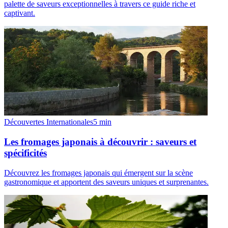
palette de saveurs exceptionnelles à travers ce guide riche et
captivant.
Découvertes Internationales
5
min
Les fromages japonais à découvrir : saveurs et
spécificités
Découvrez les fromages japonais qui émergent sur la scène
gastronomique et apportent des saveurs uniques et surprenantes.