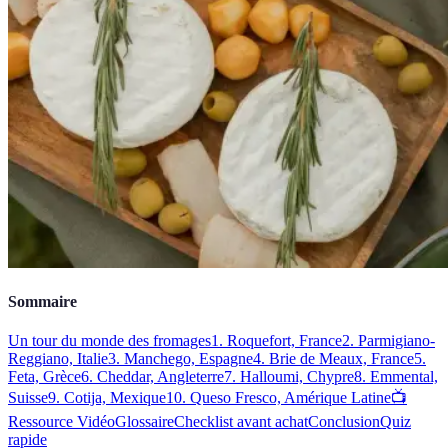
Sommaire
Un tour du monde des fromages
1. Roquefort, France
2. Parmigiano-
Reggiano, Italie
3. Manchego, Espagne
4. Brie de Meaux, France
5.
Feta, Grèce
6. Cheddar, Angleterre
7. Halloumi, Chypre
8. Emmental,
Suisse
9. Cotija, Mexique
10. Queso Fresco, Amérique Latine
📺
Ressource Vidéo
Glossaire
Checklist avant achat
Conclusion
Quiz
rapide