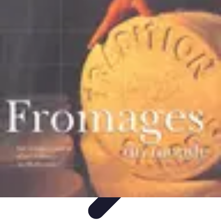
Fromages du Monde
Découvertes
Découverte
Découvertes
fromagères
Dégustation
découverte
Fromages du Monde