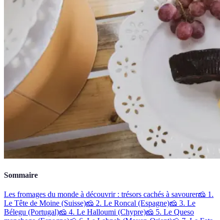
Sommaire
Les fromages du monde à découvrir : trésors cachés à savourer
🧀 1.
Le Tête de Moine (Suisse)
🧀 2. Le Roncal (Espagne)
🧀 3. Le
Bélegu (Portugal)
🧀 4. Le Halloumi (Chypre)
🧀 5. Le Queso