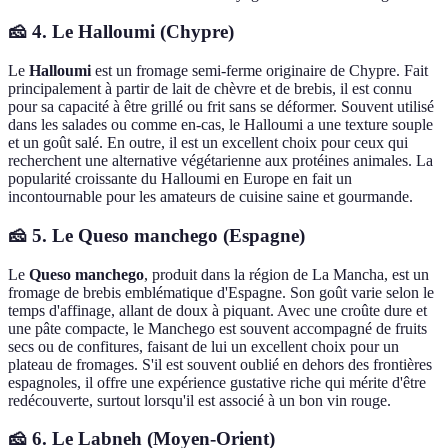
🧀 4. Le Halloumi (Chypre)
Le
Halloumi
est un fromage semi-ferme originaire de Chypre. Fait
principalement à partir de lait de chèvre et de brebis, il est connu
pour sa capacité à être grillé ou frit sans se déformer. Souvent utilisé
dans les salades ou comme en-cas, le Halloumi a une texture souple
et un goût salé. En outre, il est un excellent choix pour ceux qui
recherchent une alternative végétarienne aux protéines animales. La
popularité croissante du Halloumi en Europe en fait un
incontournable pour les amateurs de cuisine saine et gourmande.
🧀 5. Le Queso manchego (Espagne)
Le
Queso manchego
, produit dans la région de La Mancha, est un
fromage de brebis emblématique d'Espagne. Son goût varie selon le
temps d'affinage, allant de doux à piquant. Avec une croûte dure et
une pâte compacte, le Manchego est souvent accompagné de fruits
secs ou de confitures, faisant de lui un excellent choix pour un
plateau de fromages. S'il est souvent oublié en dehors des frontières
espagnoles, il offre une expérience gustative riche qui mérite d'être
redécouverte, surtout lorsqu'il est associé à un bon vin rouge.
🧀 6. Le Labneh (Moyen-Orient)