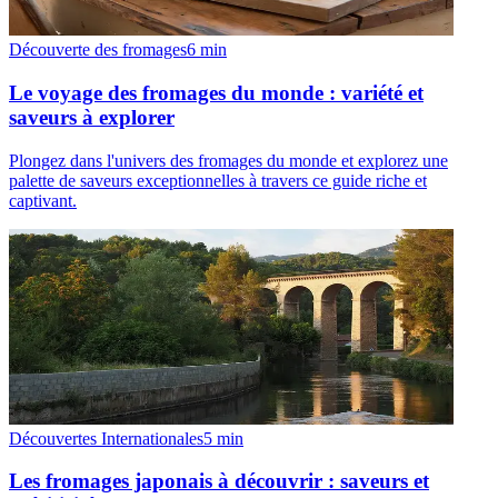
Découverte des fromages
6
min
Le voyage des fromages du monde : variété et
saveurs à explorer
Plongez dans l'univers des fromages du monde et explorez une
palette de saveurs exceptionnelles à travers ce guide riche et
captivant.
Découvertes Internationales
5
min
Les fromages japonais à découvrir : saveurs et