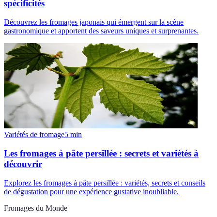
spécificités
Découvrez les fromages japonais qui émergent sur la scène
gastronomique et apportent des saveurs uniques et surprenantes.
Variétés de fromage
5
min
Les fromages à pâte persillée : secrets et variétés à
découvrir
Explorez les fromages à pâte persillée : variétés, secrets et conseils
de dégustation pour une expérience gustative inoubliable.
Fromages du Monde