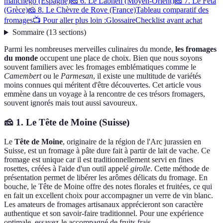
manchego (Espagne)
🧀 6. Le Labneh (Moyen-Orient)
🧀 7. Le Feta
(Grèce)
🧀 8. Le Chèvre de Rove (France)
Tableau comparatif des
fromages
📺 Pour aller plus loin :
Glossaire
Checklist avant achat
Sommaire
(
13
sections
)
Parmi les nombreuses merveilles culinaires du monde,
les fromages
du monde
occupent une place de choix. Bien que nous soyons
souvent familiers avec les fromages emblématiques comme le
Camembert
ou le
Parmesan
, il existe une multitude de variétés
moins connues qui méritent d'être découvertes. Cet article vous
emmène dans un voyage à la rencontre de ces trésors fromagers,
souvent ignorés mais tout aussi savoureux.
🧀 1. Le Tête de Moine (Suisse)
Le
Tête de Moine
, originaire de la région de l'Arc jurassien en
Suisse, est un fromage à pâte dure fait à partir de lait de vache. Ce
fromage est unique car il est traditionnellement servi en fines
rosettes, créées à l'aide d'un outil appelé
girolle
. Cette méthode de
présentation permet de libérer les arômes délicats du fromage. En
bouche, le Tête de Moine offre des notes florales et fruitées, ce qui
en fait un excellent choix pour accompagner un verre de vin blanc.
Les amateurs de fromages artisanaux apprécieront son caractère
authentique et son savoir-faire traditionnel. Pour une expérience
optimale, essayez-le accompagné de fruits frais.