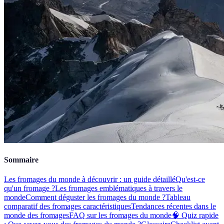
Sommaire
Les fromages du monde à découvrir : un guide détaillé
Qu'est-ce
qu'un fromage ?
Les fromages emblématiques à travers le
monde
Comment déguster les fromages du monde ?
Tableau
comparatif des fromages caractéristiques
Tendances récentes dans le
monde des fromages
FAQ sur les fromages du monde
🧠 Quiz rapide