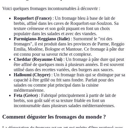
Voici quelques fromages incontournables à découvrir :
Roquefort (France)
: Un fromage bleu à base de lait de
brebis, affiné dans les caves de Roquefort-sur-Soulzon. Sa
texture crémeuse et son goût piquant en font un choix
populaire dans les salades et avec des viandes.
Parmigiano-Reggiano (Italie)
: Surnommé le "roi des
fromages", il est produit dans les provinces de Parme, Reggio
Emilia, Modène, Bologne et Mantoue. Ce fromage à pâte dur
est connu pour sa saveur riche et complexe.
Cheddar (Royaume-Uni)
: Un fromage à pâte dure qui peut
être affiné de quelques mois à plusieurs années. Il est souvent
utilisé dans des recettes variées, des burgers aux sauces.
Halloumi (Chypre)
: Un fromage frais qui se distingue par sa
capacité à être grillé ou frit sans fondre. Parfait pour des
salades ou comme plat principal dans la cuisine
méditerranéenne.
Feta (Grèce)
: Fabriqué principalement à partir de lait de
brebis, son goût salé et sa texture friable en font un
incontournable dans plusieurs salades méditerranéennes.
Comment déguster les fromages du monde ?
La dégustation de fromage est un art qui mérite d'être pratiqué avec