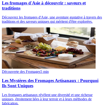
Les fromages d'Asie à découvrir : saveurs et
traditions
Découvrez les fromages d'Asie, une aventure gustative à travers des
traditions et des saveurs uniques qui méritent d'être explorées.
Découverte des Fromages
5
min
Les Mystères des Fromages Artisanaux : Pourquoi
Ils Sont Uniques
Les fromages artisanaux révèlent une diversité et une richesse
uniques, étroitement liées à leur terroir et à leurs méthodes de
fabrication.