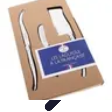
Fromages du Monde
Découvertes
Découverte
Découvertes
fromagères
Dégustation
découverte
Fromages du Monde