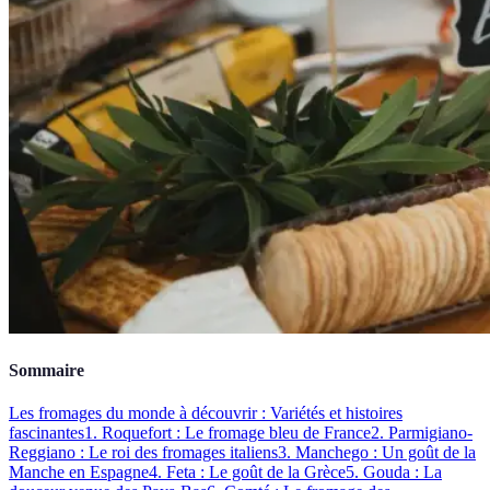
Sommaire
Les fromages du monde à découvrir : Variétés et histoires
fascinantes
1. Roquefort : Le fromage bleu de France
2. Parmigiano-
Reggiano : Le roi des fromages italiens
3. Manchego : Un goût de la
Manche en Espagne
4. Feta : Le goût de la Grèce
5. Gouda : La