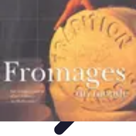
Fromages du Monde
Découvertes
Découverte
Découvertes
fromagères
Dégustation
découverte
Fromages du Monde