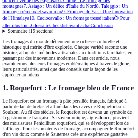
douceur venue des Pays-Bas
6. Comté : Le fromage des
montagnes
7. Asiago : Un délice d'Italie du Nord
8. Taleggio : Un
fromage crémeux et savoureux
9. Fromage de Yak : Une innovation
de l'Himalaya
10. Caciocavallo : Un fromage tressé italien
📺 Pour
aller plus loin :
Glossaire
Checklist avant achat
Conclusion
Sommaire
(
15
sections
)
Les fromages du monde détiennent une richesse culturelle et
historique qui mérite d'être explorée. Chaque variété raconte une
histoire, allant des méthodes artisanales aux traditions familiales, en
passant par des innovations modernes. Dans cet article, nous
examinerons plusieurs fromages emblématiques à travers le globe,
leurs particularités, ainsi que des conseils sur la façon de les
apprécier au mieux.
1. Roquefort : Le fromage bleu de France
Le Roquefort est un fromage à pâte persillée français, fabriqué à
partir de lait de brebis et affiné dans les caves de Roquefort-sur-
Soulzon. Au fil des siècles, le Roquefort est devenu un symbole de
la gastronomie française. Sa saveur unique, aigre-douce, provient
des moisissures Penicillium roqueforti, qui se développent lors de
l'affinage. Pour les amateurs de fromage, accompagner le Roquefort
d'un vin doux comme le Sauternes crée une expérience gustative