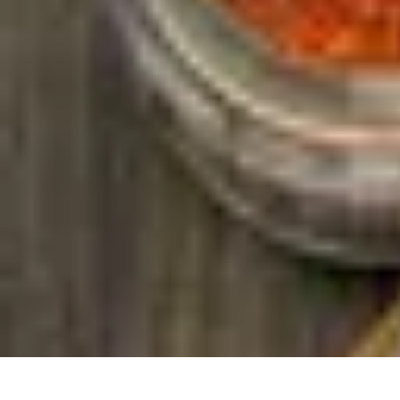
Fromages du Monde
Découvertes
Découverte
Découvertes fromagères
Dégustation
découver
Fromages du Monde