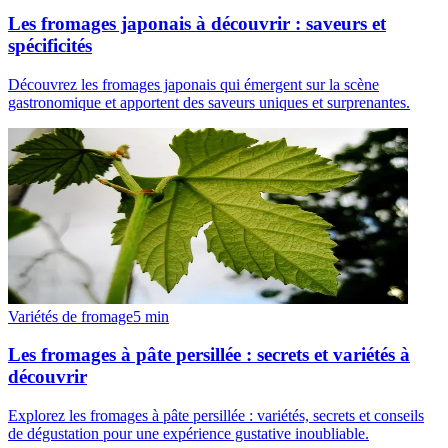
Les fromages japonais à découvrir : saveurs et
spécificités
Découvrez les fromages japonais qui émergent sur la scène
gastronomique et apportent des saveurs uniques et surprenantes.
Variétés de fromage
5
min
Les fromages à pâte persillée : secrets et variétés à
découvrir
Explorez les fromages à pâte persillée : variétés, secrets et conseils
de dégustation pour une expérience gustative inoubliable.