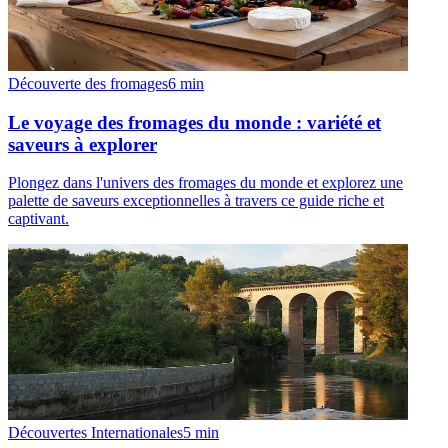
Découverte des fromages
6
min
Le voyage des fromages du monde : variété et
saveurs à explorer
Plongez dans l'univers des fromages du monde et explorez une
palette de saveurs exceptionnelles à travers ce guide riche et
captivant.
Découvertes Internationales
5
min