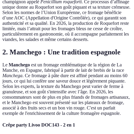
champignon appelé
Penicillium roqueforti
. Ce processus d’affinage
unique donne au Roquefort son goût piquant et sa texture crémeuse.
Selon les normes de l’Union Européenne, ce fromage bénéficie
d’une AOC (Appellation d'Origine Contrôlée), ce qui garantit son
authenticité et sa qualité. En 2026, la production de Roquefort reste
limitée, mais l’attrait pour les fromages bleus ne cesse de croître,
particulièrement en gastronomie, où il accompagne parfaitement les
viandes, les salades et même certains desserts.
2. Manchego : Une tradition espagnole
Le
Manchego
est un fromage emblématique de la région de La
Manche, en Espagne, fabriqué à partir de lait de brebis de la race
Manchega
. Ce fromage à pâte dure est affiné pendant au moins 60
jours, ce qui lui confère une saveur douce et légèrement piquante.
Selon les experts, la texture du Manchego peut varier de ferme à
granuleuse, et son goût s'intensifie avec l’âge. En 2026, les
consommateurs sont de plus en plus friands de fromages artisanaux,
et le Manchego est souvent présenté sur les plateaux de fromage,
associé à des fruits secs et un bon vin rouge. C'est un parfait
exemple de l'enrichissement de la culture fromagère espagnole.
Crêpe party Livoo DOC143 - 2 en 1