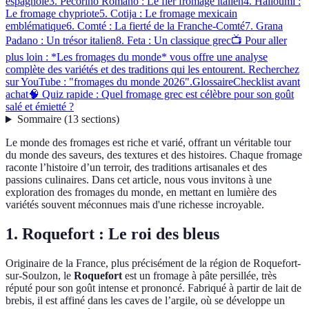
espagnole
3. Pecorino Romano : Le fier fromage italien
4. Halloumi :
Le fromage chypriote
5. Cotija : Le fromage mexicain
emblématique
6. Comté : La fierté de la Franche-Comté
7. Grana
Padano : Un trésor italien
8. Feta : Un classique grec
📺 Pour aller
plus loin : *Les fromages du monde* vous offre une analyse
complète des variétés et des traditions qui les entourent. Recherchez
sur YouTube : "fromages du monde 2026".
Glossaire
Checklist avant
achat
🧠 Quiz rapide : Quel fromage grec est célèbre pour son goût
salé et émietté ?
Sommaire
(
13
sections
)
Le monde des fromages est riche et varié, offrant un véritable tour
du monde des saveurs, des textures et des histoires. Chaque fromage
raconte l’histoire d’un terroir, des traditions artisanales et des
passions culinaires. Dans cet article, nous vous invitons à une
exploration des fromages du monde, en mettant en lumière des
variétés souvent méconnues mais d'une richesse incroyable.
1. Roquefort : Le roi des bleus
Originaire de la France, plus précisément de la région de Roquefort-
sur-Soulzon, le
Roquefort
est un fromage à pâte persillée, très
réputé pour son goût intense et prononcé. Fabriqué à partir de lait de
brebis, il est affiné dans les caves de l’argile, où se développe un