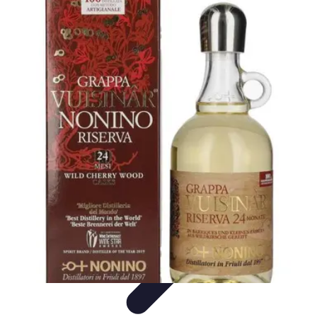
Fromages du Monde
Découvertes
Découverte
Découvertes
fromagères
Dégustation
découverte
Fromages du Monde