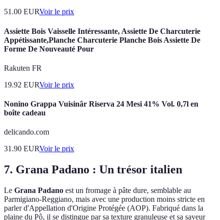
51.00
EUR
Voir le prix
Assiette Bois Vaisselle Intéressante, Assiette De Charcuterie
Appétissante,Planche Charcuterie Planche Bois Assiette De
Forme De Nouveauté Pour
Rakuten FR
19.92
EUR
Voir le prix
Nonino Grappa Vuisinâr Riserva 24 Mesi 41% Vol. 0,7l en
boîte cadeau
delicando.com
31.90
EUR
Voir le prix
7. Grana Padano : Un trésor italien
Le
Grana Padano
est un fromage à pâte dure, semblable au
Parmigiano-Reggiano, mais avec une production moins stricte en
parler d'Appellation d'Origine Protégée (AOP). Fabriqué dans la
plaine du Pô, il se distingue par sa texture granuleuse et sa saveur