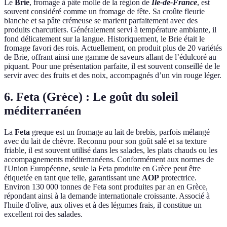
Le
Brie
, fromage à pâte molle de la région de
Île-de-France
, est
souvent considéré comme un fromage de fête. Sa croûte fleurie
blanche et sa pâte crémeuse se marient parfaitement avec des
produits charcutiers. Généralement servi à température ambiante, il
fond délicatement sur la langue. Historiquement, le Brie était le
fromage favori des rois. Actuellement, on produit plus de 20 variétés
de Brie, offrant ainsi une gamme de saveurs allant de l’édulcoré au
piquant. Pour une présentation parfaite, il est souvent conseillé de le
servir avec des fruits et des noix, accompagnés d’un vin rouge léger.
6. Feta (Grèce) : Le goût du soleil
méditerranéen
La
Feta
greque est un fromage au lait de brebis, parfois mélangé
avec du lait de chèvre. Reconnu pour son goût salé et sa texture
friable, il est souvent utilisé dans les salades, les plats chauds ou les
accompagnements méditerranéens. Conformément aux normes de
l'Union Européenne, seule la Feta produite en Grèce peut être
étiquetée en tant que telle, garantissant une
AOP
protectrice.
Environ 130 000 tonnes de Feta sont produites par an en Grèce,
répondant ainsi à la demande internationale croissante. Associé à
l'huile d'olive, aux olives et à des légumes frais, il constitue un
excellent roi des salades.