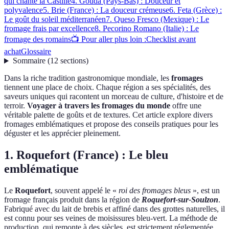
qui chante la Castille
4. Gouda (Pays-Bas) : Douceur et
polyvalence
5. Brie (France) : La douceur crémeuse
6. Feta (Grèce) :
Le goût du soleil méditerranéen
7. Queso Fresco (Mexique) : Le
fromage frais par excellence
8. Pecorino Romano (Italie) : Le
fromage des romains
📺 Pour aller plus loin :
Checklist avant
achat
Glossaire
Sommaire
(
12
sections
)
Dans la riche tradition gastronomique mondiale, les
fromages
tiennent une place de choix. Chaque région a ses spécialités, des
saveurs uniques qui racontent un morceau de culture, d'histoire et de
terroir.
Voyager à travers les fromages du monde
offre une
véritable palette de goûts et de textures. Cet article explore divers
fromages emblématiques et propose des conseils pratiques pour les
déguster et les apprécier pleinement.
1. Roquefort (France) : Le bleu
emblématique
Le
Roquefort
, souvent appelé le «
roi des fromages bleus
», est un
fromage français produit dans la région de
Roquefort-sur-Soulzon
.
Fabriqué avec du lait de brebis et affiné dans des grottes naturelles, il
est connu pour ses veines de moisissures bleu-vert. La méthode de
production, qui remonte à des siècles, est strictement réglementée.