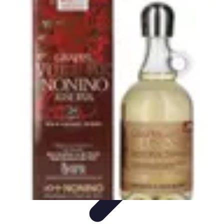
Fromages du Monde
Découvertes
Découverte
Découvertes
fromagères
Dégustation
découverte
Fromages du Monde