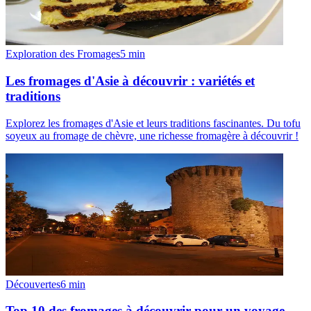
Exploration des Fromages
5
min
Les fromages d'Asie à découvrir : variétés et
traditions
Explorez les fromages d'Asie et leurs traditions fascinantes. Du tofu
soyeux au fromage de chèvre, une richesse fromagère à découvrir !
Découvertes
6
min
Top 10 des fromages à découvrir pour un voyage