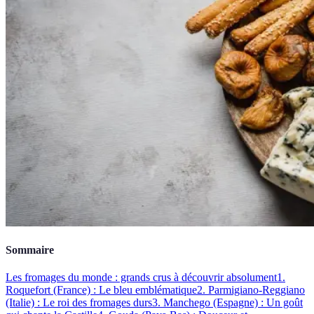
Sommaire
Les fromages du monde : grands crus à découvrir absolument
1.
Roquefort (France) : Le bleu emblématique
2. Parmigiano-Reggiano
(Italie) : Le roi des fromages durs
3. Manchego (Espagne) : Un goût