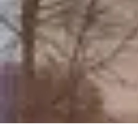
Fromages du Monde
Découvertes
Découverte
Découvertes fromagères
Dégustation
découver
Fromages du Monde