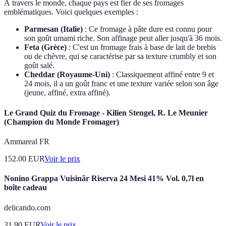
À travers le monde, chaque pays est fier de ses fromages
emblématiques. Voici quelques exemples :
Parmesan (Italie)
: Ce fromage à pâte dure est connu pour
son goût umami riche. Son affinage peut aller jusqu'à 36 mois.
Feta (Grèce)
: C'est un fromage frais à base de lait de brebis
ou de chèvre, qui se caractérise par sa texture crumbly et son
goût salé.
Cheddar (Royaume-Uni)
: Classiquement affiné entre 9 et
24 mois, il a un goût franc et une texture variée selon son âge
(jeune, affiné, extra affiné).
Le Grand Quiz du Fromage - Kilien Stengel, R. Le Meunier
(Champion du Monde Fromager)
Ammareal FR
152.00
EUR
Voir le prix
Nonino Grappa Vuisinâr Riserva 24 Mesi 41% Vol. 0,7l en
boîte cadeau
delicando.com
31.90
EUR
Voir le prix