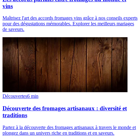
vins
Maîtrisez l'art des accords fromages vins grâce à nos conseils experts
pour des dégustations mémorables. Explorer les meilleurs mariages
de saveurs.
Découvertes
6
min
Découverte des fromages artisanaux : diversité et
traditions
Partez à la découverte des fromages artisanaux à travers le monde et
plongez dans un univers riche en traditions et en saveurs.