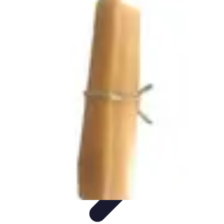
Fromages du Monde
Découvertes
Découverte
Découvertes
fromagères
Dégustation
découverte
Fromages du Monde