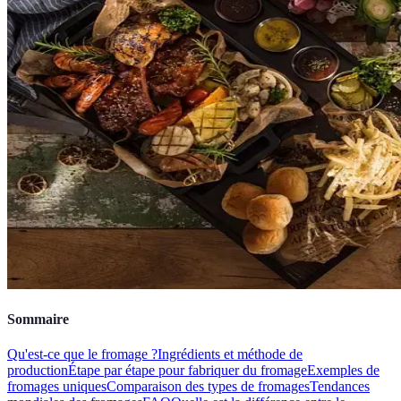
Sommaire
Qu'est-ce que le fromage ?
Ingrédients et méthode de
production
Étape par étape pour fabriquer du fromage
Exemples de
fromages uniques
Comparaison des types de fromages
Tendances