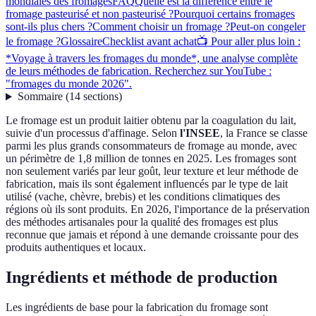
mondiales des fromages
FAQ
Quelle est la différence entre le
fromage pasteurisé et non pasteurisé ?
Pourquoi certains fromages
sont-ils plus chers ?
Comment choisir un fromage ?
Peut-on congeler
le fromage ?
Glossaire
Checklist avant achat
📺 Pour aller plus loin :
*Voyage à travers les fromages du monde*, une analyse complète
de leurs méthodes de fabrication. Recherchez sur YouTube :
"fromages du monde 2026".
Sommaire
(
14
sections
)
Le fromage est un produit laitier obtenu par la coagulation du lait,
suivie d'un processus d'affinage. Selon
l'INSEE
, la France se classe
parmi les plus grands consommateurs de fromage au monde, avec
un périmètre de 1,8 million de tonnes en 2025. Les fromages sont
non seulement variés par leur goût, leur texture et leur méthode de
fabrication, mais ils sont également influencés par le type de lait
utilisé (vache, chèvre, brebis) et les conditions climatiques des
régions où ils sont produits. En 2026, l'importance de la préservation
des méthodes artisanales pour la qualité des fromages est plus
reconnue que jamais et répond à une demande croissante pour des
produits authentiques et locaux.
Ingrédients et méthode de production
Les ingrédients de base pour la fabrication du fromage sont