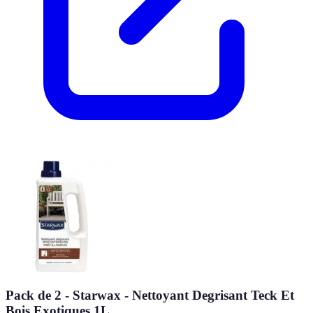
Pack de 2 - Starwax - Nettoyant Degrisant Teck Et
Bois Exotiques 1L