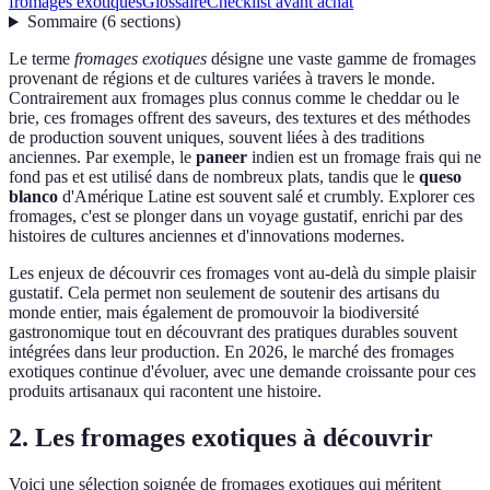
fromages exotiques
Glossaire
Checklist avant achat
Sommaire
(
6
sections
)
Le terme
fromages exotiques
désigne une vaste gamme de fromages
provenant de régions et de cultures variées à travers le monde.
Contrairement aux fromages plus connus comme le cheddar ou le
brie, ces fromages offrent des saveurs, des textures et des méthodes
de production souvent uniques, souvent liées à des traditions
anciennes. Par exemple, le
paneer
indien est un fromage frais qui ne
fond pas et est utilisé dans de nombreux plats, tandis que le
queso
blanco
d'Amérique Latine est souvent salé et crumbly. Explorer ces
fromages, c'est se plonger dans un voyage gustatif, enrichi par des
histoires de cultures anciennes et d'innovations modernes.
Les enjeux de découvrir ces fromages vont au-delà du simple plaisir
gustatif. Cela permet non seulement de soutenir des artisans du
monde entier, mais également de promouvoir la biodiversité
gastronomique tout en découvrant des pratiques durables souvent
intégrées dans leur production. En 2026, le marché des fromages
exotiques continue d'évoluer, avec une demande croissante pour ces
produits artisanaux qui racontent une histoire.
2. Les fromages exotiques à découvrir
Voici une sélection soignée de fromages exotiques qui méritent