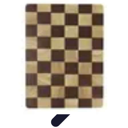
Fromages du Monde
Découvertes
Découverte
Découvertes
fromagères
Dégustation
découverte
Fromages du Monde