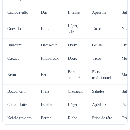
Caciocavallo
Dur
Intense
Apéritifs
Italie
Léger,
Quesillo
Frais
Tacos
Nica
salé
Halloumi
Demi-dur
Doux
Grillé
Chyp
Oaxaca
Filandreux
Doux
Tacos
Mexi
Fort,
Plats
Neno
Ferme
Mali
acidulé
traditionnels
Bocconcini
Frais
Crémeux
Salades
Italie
Cancoillotte
Fondue
Léger
Apéritifs
Fran
Kefalograviera
Ferme
Riche
Prise de tête
Grèc