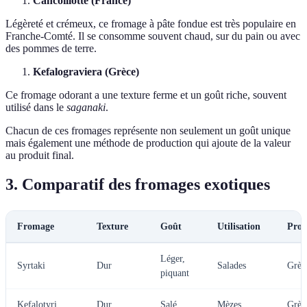
Cancoillotte (France)
Légèreté et crémeux, ce fromage à pâte fondue est très populaire en
Franche-Comté. Il se consomme souvent chaud, sur du pain ou avec
des pommes de terre.
Kefalograviera (Grèce)
Ce fromage odorant a une texture ferme et un goût riche, souvent
utilisé dans le
saganaki
.
Chacun de ces fromages représente non seulement un goût unique
mais également une méthode de production qui ajoute de la valeur
au produit final.
3. Comparatif des fromages exotiques
Fromage
Texture
Goût
Utilisation
Prov
Léger,
Syrtaki
Dur
Salades
Grèc
piquant
Kefalotyri
Dur
Salé
Mèzes
Grèc