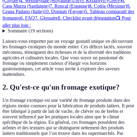
(Chypre)
4. Wensleydale (Royaume-Uni)
5. Kefalotyri (Grèce)
6.
Casu Marzu (Sardaigne)
7. Roncal (Espagne)
8. Cotija (Mexique)
9.
Grana Padano (Italie)
10. Domiati (Égypte)
5. Tableau comparatif des
fromages
6. FAQ
7. Glossaire
8. Checklist avant dégustation
📺 Pour
aller plus loin :
Sommaire
(
19
sections
)
Laissez-vous emporter par un voyage gustatif unique en découvrant
les fromages exotiques du monde entier. Ces délices lactés, souvent
méconnus, témoignent des richesses et de la diversité des traditions
agricoles et culinaires locales. Que vous soyez un passionné de
fromage ou simplement curieux d’élargir vos horizons
gastronomiques, cet article vous invite à explorer des saveurs
inattendues.
2. Qu'est-ce qu'un fromage exotique?
Un fromage exotique est une variété de fromage produite dans des
régions moins connues pour la fabrication de produits laitiers. Il peut
être fabriqué à partir de lait de vache, de chèvre ou de brebis et
souvent influencé par les pratiques locales ainsi que le climat
spécifique de la région. En général, ces fromages possèdent des
arômes et des textures qui se distinguent nettement des produits
laitiers traditionnels que l’on trouve dans les supermarchés. Par