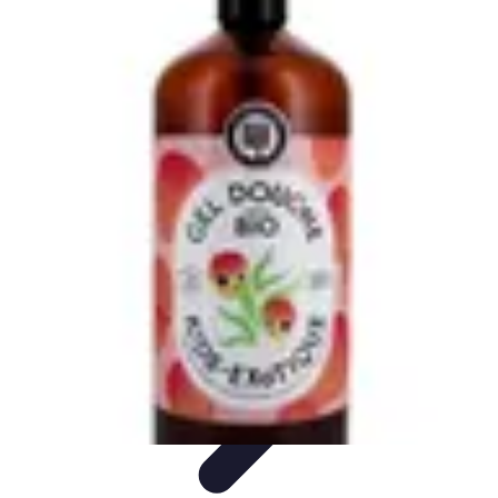
Fromages du Monde
Découvertes
Découverte
Découvertes
fromagères
Dégustation
découverte
Fromages du Monde