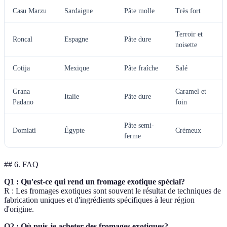
Casu Marzu
Sardaigne
Pâte molle
Très fort
Terroir et
Roncal
Espagne
Pâte dure
noisette
Cotija
Mexique
Pâte fraîche
Salé
Grana
Caramel et
Italie
Pâte dure
Padano
foin
Pâte semi-
Domiati
Égypte
Crémeux
ferme
## 6. FAQ
Q1 : Qu'est-ce qui rend un fromage exotique spécial?
R : Les fromages exotiques sont souvent le résultat de techniques de
fabrication uniques et d'ingrédients spécifiques à leur région
d'origine.
Q2 : Où puis-je acheter des fromages exotiques?