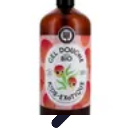
Fromages du Monde
Découvertes
Découverte
Découvertes
fromagères
Dégustation
découverte
Fromages du Monde