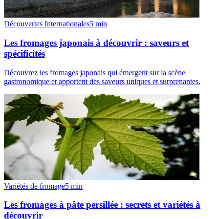
Découvertes Internationales
5
min
Les fromages japonais à découvrir : saveurs et
spécificités
Découvrez les fromages japonais qui émergent sur la scène
gastronomique et apportent des saveurs uniques et surprenantes.
Variétés de fromage
5
min
Les fromages à pâte persillée : secrets et variétés à
découvrir