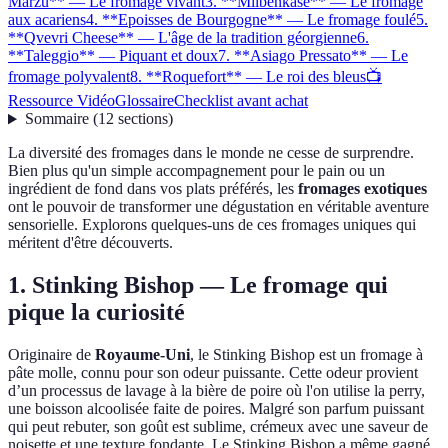
Marzu** — Le fromage vivant
3. **Milbenkäse** — Le fromage
aux acariens
4. **Epoisses de Bourgogne** — Le fromage foulé
5.
**Qvevri Cheese** — L'âge de la tradition géorgienne
6.
**Taleggio** — Piquant et doux
7. **Asiago Pressato** — Le
fromage polyvalent
8. **Roquefort** — Le roi des bleus
📺
Ressource Vidéo
Glossaire
Checklist avant achat
Sommaire
(
12
sections
)
La diversité des fromages dans le monde ne cesse de surprendre.
Bien plus qu'un simple accompagnement pour le pain ou un
ingrédient de fond dans vos plats préférés, les
fromages exotiques
ont le pouvoir de transformer une dégustation en véritable aventure
sensorielle. Explorons quelques-uns de ces fromages uniques qui
méritent d'être découverts.
1.
Stinking Bishop
— Le fromage qui
pique la curiosité
Originaire de
Royaume-Uni
, le Stinking Bishop est un fromage à
pâte molle, connu pour son odeur puissante. Cette odeur provient
d’un processus de lavage à la bière de poire où l'on utilise la perry,
une boisson alcoolisée faite de poires. Malgré son parfum puissant
qui peut rebuter, son goût est sublime, crémeux avec une saveur de
noisette et une texture fondante. Le Stinking Bishop a même gagné