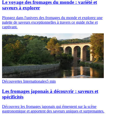
Le voyage des fromages du monde : variété et
saveurs à explorer
Plongez dans l'univers des fromages du monde et explorez une
palette de saveurs exceptionnelles à travers ce guide riche et
captivant.
Découvertes Internationales
5
min
Les fromages japonais à découvrir : saveurs et
spécificités
Découvrez les fromages japonais qui émergent sur la scène
gastronomique et apportent des saveurs uniques et surprenantes.