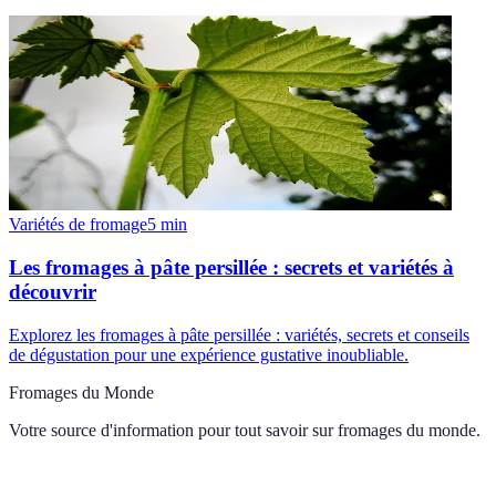
Variétés de fromage
5
min
Les fromages à pâte persillée : secrets et variétés à
découvrir
Explorez les fromages à pâte persillée : variétés, secrets et conseils
de dégustation pour une expérience gustative inoubliable.
Fromages du Monde
Votre source d'information pour tout savoir sur
fromages du monde
.