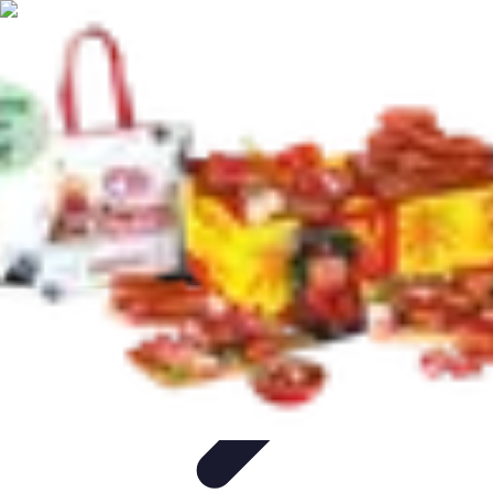
Fromages du Monde
Découvertes
Découverte
Découvertes
fromagères
Dégustation
découverte
Fromages du Monde