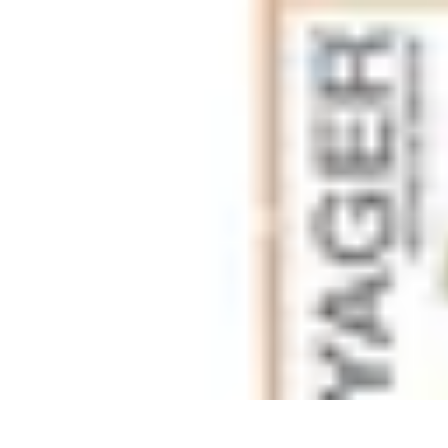
Fromages du Monde
Découvertes
Découverte
Découvertes fromagères
Dégustation
découver
Fromages du Monde