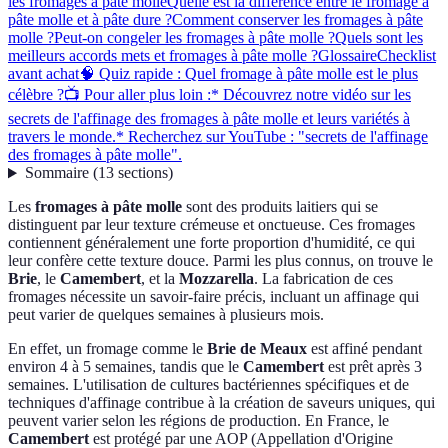
les fromages à pâte molle
Quelle est la différence entre le fromage à
pâte molle et à pâte dure ?
Comment conserver les fromages à pâte
molle ?
Peut-on congeler les fromages à pâte molle ?
Quels sont les
meilleurs accords mets et fromages à pâte molle ?
Glossaire
Checklist
avant achat
🧠 Quiz rapide : Quel fromage à pâte molle est le plus
célèbre ?
📺 Pour aller plus loin :* Découvrez notre vidéo sur les
secrets de l'affinage des fromages à pâte molle et leurs variétés à
travers le monde.* Recherchez sur YouTube : "secrets de l'affinage
des fromages à pâte molle".
Sommaire
(
13
sections
)
Les
fromages à pâte molle
sont des produits laitiers qui se
distinguent par leur texture crémeuse et onctueuse. Ces fromages
contiennent généralement une forte proportion d'humidité, ce qui
leur confère cette texture douce. Parmi les plus connus, on trouve le
Brie
, le
Camembert
, et la
Mozzarella
. La fabrication de ces
fromages nécessite un savoir-faire précis, incluant un affinage qui
peut varier de quelques semaines à plusieurs mois.
En effet, un fromage comme le
Brie de Meaux
est affiné pendant
environ 4 à 5 semaines, tandis que le
Camembert
est prêt après 3
semaines. L'utilisation de cultures bactériennes spécifiques et de
techniques d'affinage contribue à la création de saveurs uniques, qui
peuvent varier selon les régions de production. En France, le
Camembert
est protégé par une AOP (Appellation d'Origine