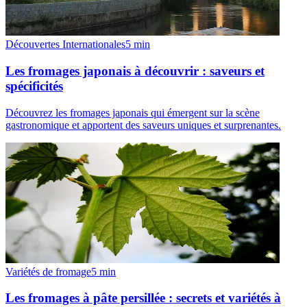
Découvertes Internationales
5
min
Les fromages japonais à découvrir : saveurs et
spécificités
Découvrez les fromages japonais qui émergent sur la scène
gastronomique et apportent des saveurs uniques et surprenantes.
Variétés de fromage
5
min
Les fromages à pâte persillée : secrets et variétés à