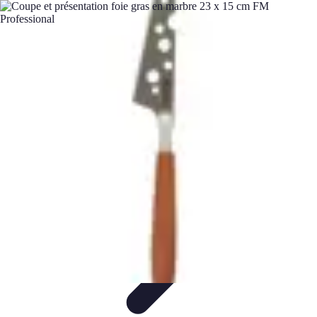
Fromages du Monde
Découvertes
Découverte
Découvertes
fromagères
Dégustation
découverte
Fromages du Monde