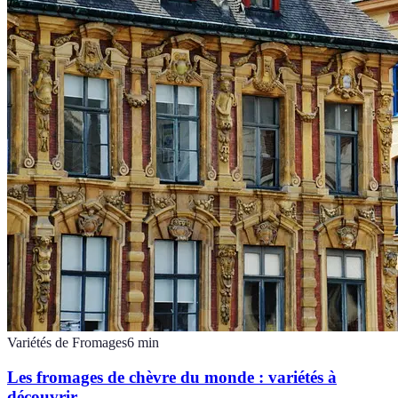
Variétés de Fromages
6
min
Les fromages de chèvre du monde : variétés à
découvrir