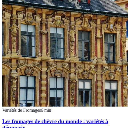
Variétés de Fromages
6
min
Les fromages de chèvre du monde : variétés à
découvrir