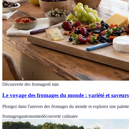
Découverte des fromages
6
min
Le voyage des fromages du monde : variété et saveurs
Plongez dans l'univers des fromages du monde et explorez une palette d
fromages
gastronomie
découverte culinaire