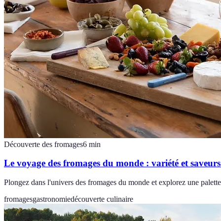
Découverte des fromages
6
min
Le voyage des fromages du monde : variété et saveurs
Plongez dans l'univers des fromages du monde et explorez une palette d
fromages
gastronomie
découverte culinaire