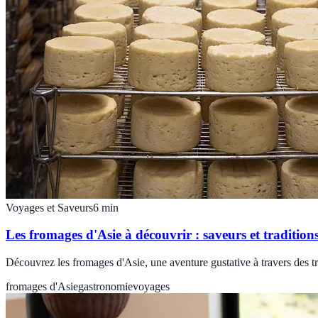
Voyages et Saveurs
6
min
Les fromages d'Asie à découvrir : saveurs et tradition
Découvrez les fromages d'Asie, une aventure gustative à travers des tra
fromages d'Asie
gastronomie
voyages